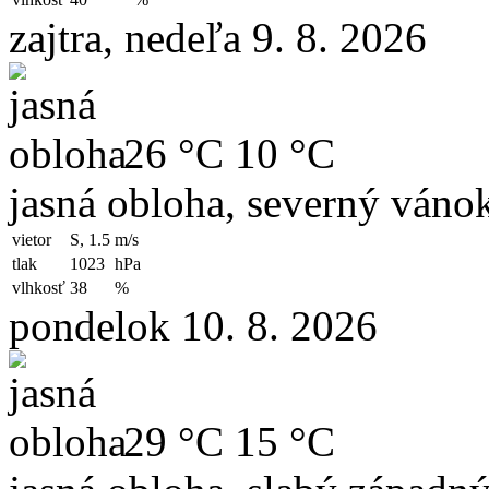
zajtra, nedeľa 9. 8. 2026
26 °C
10 °C
jasná obloha, severný váno
vietor
S, 1.5
m/s
tlak
1023
hPa
vlhkosť
38
%
pondelok 10. 8. 2026
29 °C
15 °C