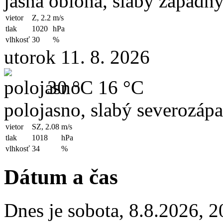
jasná obloha, slabý západný
vietor
Z, 2.2
m/s
tlak
1020
hPa
vlhkosť
30
%
utorok 11. 8. 2026
30 °C
16 °C
polojasno, slabý severozápa
vietor
SZ, 2.08
m/s
tlak
1018
hPa
vlhkosť
34
%
Dátum a čas
Dnes je
sobota
,
8.8.2026
,
2