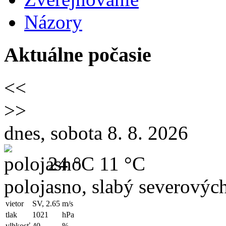
Názory
Aktuálne počasie
<<
>>
dnes, sobota 8. 8. 2026
24 °C
11 °C
polojasno, slabý severovýc
vietor
SV, 2.65
m/s
tlak
1021
hPa
vlhkosť
40
%