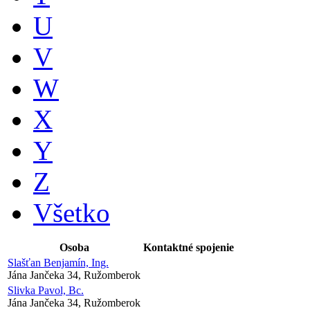
U
V
W
X
Y
Z
Všetko
Osoba
Kontaktné spojenie
Slašťan Benjamín, Ing.
Jána Jančeka 34, Ružomberok
Slivka Pavol, Bc.
Jána Jančeka 34, Ružomberok