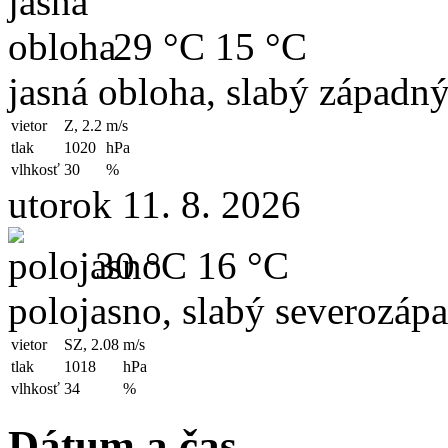
29 °C
15 °C
jasná obloha, slabý západný
vietor
Z, 2.2
m/s
tlak
1020
hPa
vlhkosť
30
%
utorok 11. 8. 2026
30 °C
16 °C
polojasno, slabý severozápa
vietor
SZ, 2.08
m/s
tlak
1018
hPa
vlhkosť
34
%
Dátum a čas