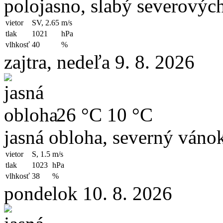
polojasno, slabý severovýc
vietor
SV, 2.65
m/s
tlak
1021
hPa
vlhkosť
40
%
zajtra, nedeľa 9. 8. 2026
26 °C
10 °C
jasná obloha, severný váno
vietor
S, 1.5
m/s
tlak
1023
hPa
vlhkosť
38
%
pondelok 10. 8. 2026