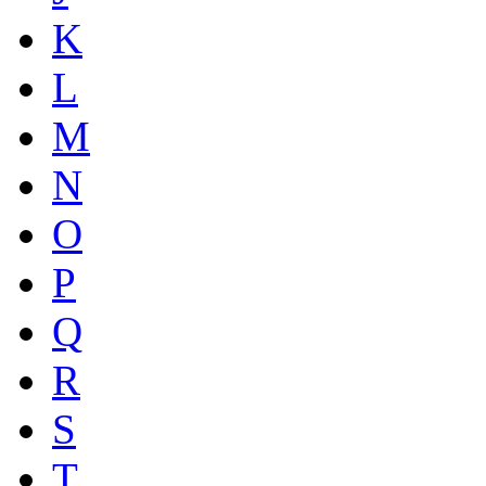
K
L
M
N
O
P
Q
R
S
T