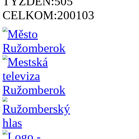
TÝŽDEŇ:
505
CELKOM:
200103