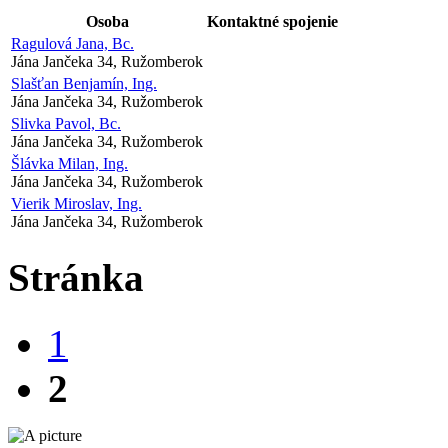
Osoba
Kontaktné spojenie
Ragulová Jana, Bc.
Jána Jančeka 34, Ružomberok
Slašťan Benjamín, Ing.
Jána Jančeka 34, Ružomberok
Slivka Pavol, Bc.
Jána Jančeka 34, Ružomberok
Šlávka Milan, Ing.
Jána Jančeka 34, Ružomberok
Vierik Miroslav, Ing.
Jána Jančeka 34, Ružomberok
Stránka
1
2