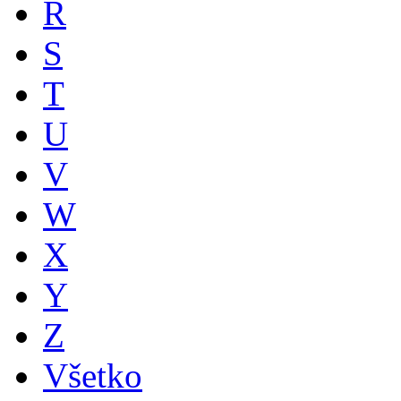
R
S
T
U
V
W
X
Y
Z
Všetko