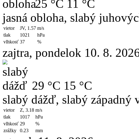
25 °C
11 °C
jasná obloha, slabý juhový
vietor
JV, 1.57
m/s
tlak
1021
hPa
vlhkosť
37
%
zajtra, pondelok 10. 8. 202
29 °C
15 °C
slabý dážď, slabý západný v
vietor
Z, 3.18
m/s
tlak
1017
hPa
vlhkosť
29
%
zrážky
0.23
mm