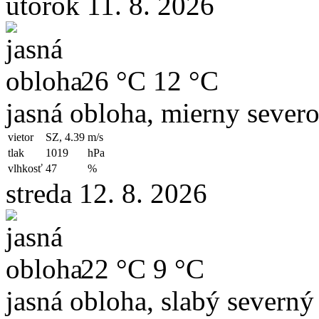
utorok 11. 8. 2026
26 °C
12 °C
jasná obloha, mierny sever
vietor
SZ, 4.39
m/s
tlak
1019
hPa
vlhkosť
47
%
streda 12. 8. 2026
22 °C
9 °C
jasná obloha, slabý severný