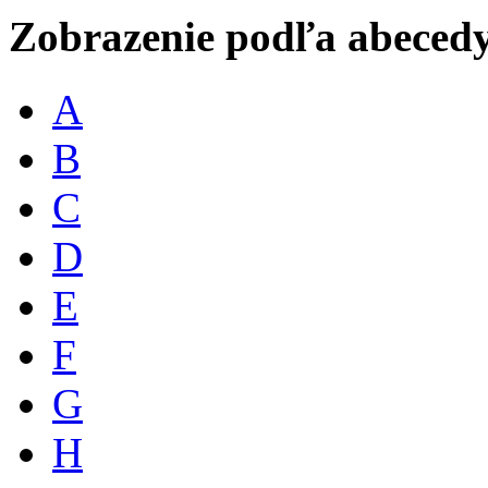
Zobrazenie podľa abeced
A
B
C
D
E
F
G
H