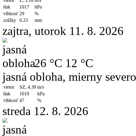
vietor
Z, 3.18
m/s
tlak
1017
hPa
vlhkosť
29
%
zrážky
0.23
mm
zajtra, utorok 11. 8. 2026
26 °C
12 °C
jasná obloha, mierny sever
vietor
SZ, 4.39
m/s
tlak
1019
hPa
vlhkosť
47
%
streda 12. 8. 2026