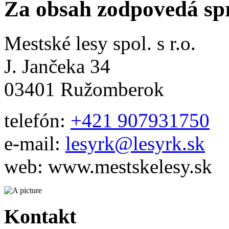
Za obsah zodpovedá sp
Mestské lesy spol. s r.o.
J. Jančeka 34
03401 Ružomberok
telefón:
+421 907931750
e-mail:
lesyrk@lesyrk.sk
web: www.mestskelesy.sk
Kontakt