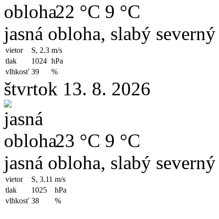
22 °C
9 °C
jasná obloha, slabý severný
vietor
S, 2.3
m/s
tlak
1024
hPa
vlhkosť
39
%
štvrtok 13. 8. 2026
23 °C
9 °C
jasná obloha, slabý severný
vietor
S, 3.11
m/s
tlak
1025
hPa
vlhkosť
38
%