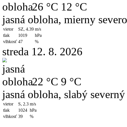
26 °C
12 °C
jasná obloha, mierny sever
vietor
SZ, 4.39
m/s
tlak
1019
hPa
vlhkosť
47
%
streda 12. 8. 2026
22 °C
9 °C
jasná obloha, slabý severný
vietor
S, 2.3
m/s
tlak
1024
hPa
vlhkosť
39
%