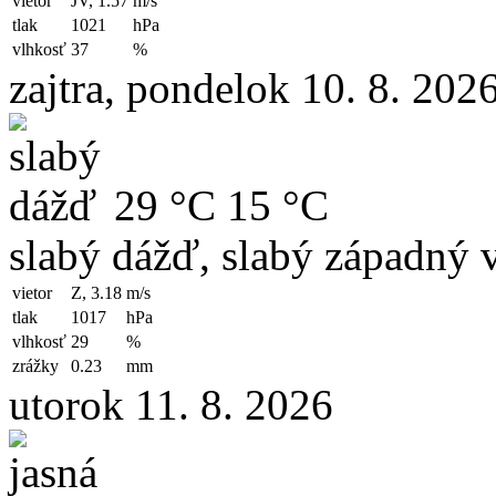
vietor
JV, 1.57
m/s
tlak
1021
hPa
vlhkosť
37
%
zajtra, pondelok 10. 8. 202
29 °C
15 °C
slabý dážď, slabý západný v
vietor
Z, 3.18
m/s
tlak
1017
hPa
vlhkosť
29
%
zrážky
0.23
mm
utorok 11. 8. 2026