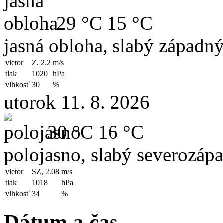
29 °C
15 °C
jasná obloha, slabý západný
vietor
Z, 2.2
m/s
tlak
1020
hPa
vlhkosť
30
%
utorok 11. 8. 2026
30 °C
16 °C
polojasno, slabý severozápa
vietor
SZ, 2.08
m/s
tlak
1018
hPa
vlhkosť
34
%
Dátum a čas