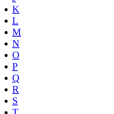
K
L
M
N
O
P
Q
R
S
T