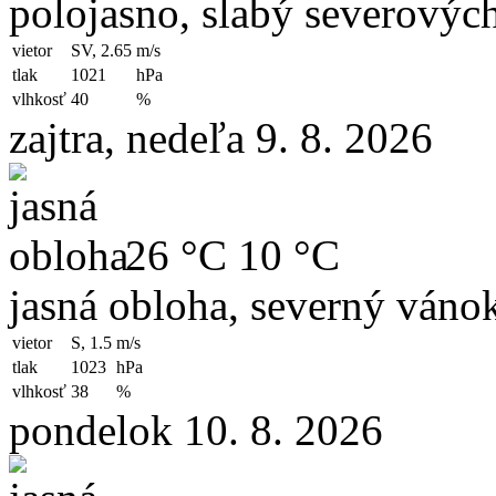
polojasno, slabý severovýc
vietor
SV, 2.65
m/s
tlak
1021
hPa
vlhkosť
40
%
zajtra, nedeľa 9. 8. 2026
26 °C
10 °C
jasná obloha, severný váno
vietor
S, 1.5
m/s
tlak
1023
hPa
vlhkosť
38
%
pondelok 10. 8. 2026