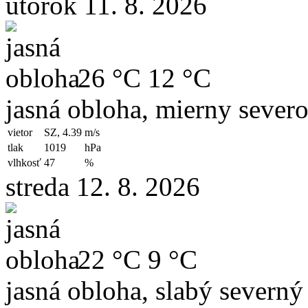
utorok 11. 8. 2026
26 °C
12 °C
jasná obloha, mierny sever
vietor
SZ, 4.39
m/s
tlak
1019
hPa
vlhkosť
47
%
streda 12. 8. 2026
22 °C
9 °C
jasná obloha, slabý severný