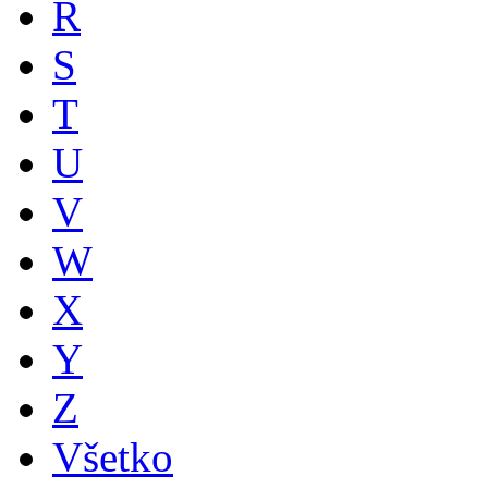
R
S
T
U
V
W
X
Y
Z
Všetko