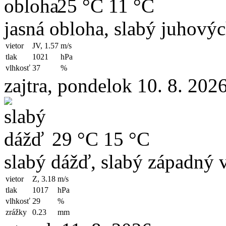
25 °C
11 °C
jasná obloha, slabý juhový
vietor
JV, 1.57
m/s
tlak
1021
hPa
vlhkosť
37
%
zajtra, pondelok 10. 8. 202
29 °C
15 °C
slabý dážď, slabý západný v
vietor
Z, 3.18
m/s
tlak
1017
hPa
vlhkosť
29
%
zrážky
0.23
mm