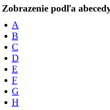
Zobrazenie podľa abeced
A
B
C
D
E
F
G
H