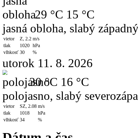
29 °C
15 °C
jasná obloha, slabý západný
vietor
Z, 2.2
m/s
tlak
1020
hPa
vlhkosť
30
%
utorok 11. 8. 2026
30 °C
16 °C
polojasno, slabý severozápa
vietor
SZ, 2.08
m/s
tlak
1018
hPa
vlhkosť
34
%
Dátum a čas