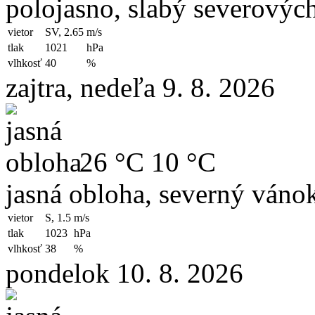
polojasno, slabý severovýc
vietor
SV, 2.65
m/s
tlak
1021
hPa
vlhkosť
40
%
zajtra, nedeľa 9. 8. 2026
26 °C
10 °C
jasná obloha, severný váno
vietor
S, 1.5
m/s
tlak
1023
hPa
vlhkosť
38
%
pondelok 10. 8. 2026